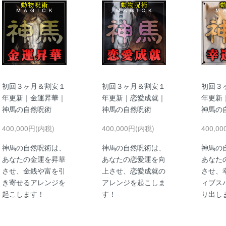
初回３ヶ月＆割安１
初回３ヶ月＆割安１
初回３
年更新｜金運昇華｜
年更新｜恋愛成就｜
年更新
神馬の自然呪術
神馬の自然呪術
神馬の
400,000円(内税)
400,000円(内税)
400,0
神馬の自然呪術は、
神馬の自然呪術は、
神馬の
あなたの金運を昇華
あなたの恋愛運を向
あなた
させ、金銭や富を引
上させ、恋愛成就の
させ、
き寄せるアレンジを
アレンジを起こしま
ィブス
起こします！
す！
り出し