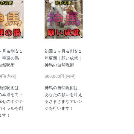
ヶ月＆割安１
初回３ヶ月＆割安１
｜幸運の渦｜
年更新｜願い成就｜
自然呪術
神馬の自然呪術
00円(内税)
600,000円(内税)
自然呪術は、
神馬の自然呪術は、
の幸運を向上
あなたの願いを叶え
幸せのポジテ
るさまざまなアレン
パイラルを創
ジを行います！
ます！