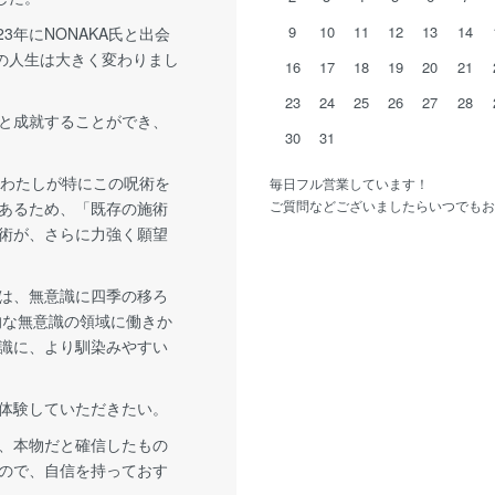
9
10
11
12
13
14
23年にNONAKA氏と出会
の人生は大きく変わりまし
16
17
18
19
20
21
23
24
25
26
27
28
と成就することができ、
30
31
、わたしが特にこの呪術を
毎日フル営業しています！
ご質問などございましたらいつでもお
あるため、「既存の施術
術が、さらに力強く願望
は、無意識に四季の移ろ
的な無意識の領域に働きか
識に、より馴染みやすい
体験していただきたい。
、本物だと確信したもの
ので、自信を持っておす