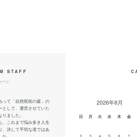
M STAFF
C
セージ
あって「自然呪術の森」の
2026年8月
ーとして、運営させていた
なりました。
日
月
火
水
木
金
も、これまで悩み多き人生
り、決して平坦な道ではあ
した。
2
3
4
5
6
7