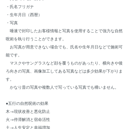
・氏名フリガナ
・生年月日（西暦）
・写真
唾液で封印したお客様情報と写真を使用することで強力な自然
呪術を執り行うことができます。
お写真が用意できない場合でも、氏名や生年月日などで施術可
能です。
マスクやサングラスなど顔を覆うものがあったり、横向きや後
ろ向きの写真、画像加工してある写真などは多少効果が下がりま
す。
かなり昔の写真や複数人で写っている写真でも構いません。
●五行の自然呪術の効果
木→現状改善と悪化防止
火→停滞解消と宿命活性
土→人生安定と幸福増加